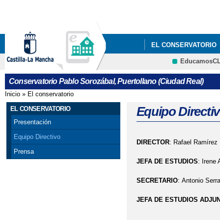
Pa
co
pri
EL CONSERVATORIO
EducamosC
GALERÍA MULTIMEDI
CRFP
Conservatorio Pablo Sorozábal, Puertollano (Ciudad Real)
ABIERTO PLAZO DE 
Inicio
»
El conservatorio
Se encuentra usted aquí
PUERTOLLANO. SOLICI
Equipo Directi
EL CONSERVATORIO
Presentación
Equipo Directivo
DIRECTOR
: Rafael Ramírez 
Prensa
JEFA DE ESTUDIOS
: Irene 
SECRETARIO
: Antonio Serr
JEFA DE ESTUDIOS ADJU