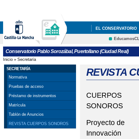
Pa
co
pri
EL CONSERVATORIO
EducamosC
GALERÍA MULTIMEDI
CRFP
Conservatorio Pablo Sorozábal, Puertollano (Ciudad Real)
ABIERTO PLAZO DE 
Inicio
»
Secretaría
Se encuentra usted aquí
PUERTOLLANO. SOLICI
SECRETARÍA
REVISTA 
Normativa
Pruebas de acceso
CUERPOS
Préstamo de instrumentos
SONOROS
Matrícula
Tablón de Anuncios
Proyecto de
REVISTA CUERPOS SONOROS
Innovación